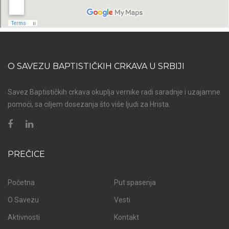
O SAVEZU BAPTISTIČKIH CRKAVA U SRBIJI
Savez Baptističkih crkava okuplja vernike radi saradnje i uzajamne
pomoći, sa ciljem dosezanja što više ljudi za Hrista.
PREČICE
Početna
Put spasenja
O Savezu
Vesti
Aktivnosti
Kontakt